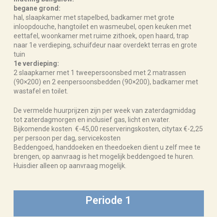
begane grond:
hal, slaapkamer met stapelbed, badkamer met grote
inloopdouche, hangtoilet en wasmeubel, open keuken met
eettafel, woonkamer met ruime zithoek, open haard, trap
naar 1e verdieping, schuifdeur naar overdekt terras en grote
tuin
1e verdieping:
2 slaapkamer met 1 tweepersoonsbed met 2 matrassen
(90×200) en 2 eenpersoonsbedden (90×200), badkamer met
wastafel en toilet.
De vermelde huurprijzen zijn per week van zaterdagmiddag
tot zaterdagmorgen en inclusief gas, licht en water.
Bijkomende kosten €-45,00 reserveringskosten, citytax €-2,25
per persoon per dag, servicekosten
Beddengoed, handdoeken en theedoeken dient u zelf mee te
brengen, op aanvraag is het mogelijk beddengoed te huren.
Huisdier alleen op aanvraag mogelijk.
Periode 1