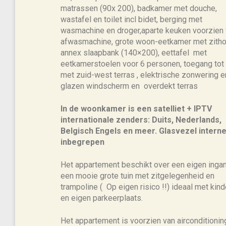
matrassen (90x 200), badkamer met douche,
wastafel en toilet incl bidet, berging met
wasmachine en droger,aparte keuken voorzien
afwasmachine, grote woon-eetkamer met zith
annex slaapbank (140×200), eettafel met
eetkamerstoelen voor 6 personen, toegang tot 
met zuid-west terras , elektrische zonwering e
glazen windscherm en overdekt terras
In de woonkamer is een satelliet + IPTV
internationale zenders: Duits, Nederlands,
Belgisch Engels en meer. Glasvezel interne
inbegrepen
Het appartement beschikt over een eigen inga
een mooie grote tuin met zitgelegenheid en
trampoline ( Op eigen risico !!) ideaal met kin
en eigen parkeerplaats.
Het appartement is voorzien van airconditionin