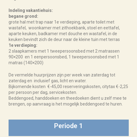
Indeling vakantiehuis:
begane grond:
grote hal met trap naar 1e verdieping, aparte toilet met
wastafel, woonkamer met zithoekbank, stoel en eettafel,
aparte keuken, badkamer met douche en wastafel, in de
keuken bevindt zich de deur naar de kleine tuin met terras
1e verdieping:
2 slaapkamers met 1 tweepersoonsbed met 2 matrassen
90×200 en 1 eenpersoonsbed, 1 tweepersoonsbed met 1
matras (140×200)
De vermelde huurprijzen zijn per week van zaterdag tot
zaterdag en inclusief gas, licht en water.
Bijkomende kosten €-45,00 reserveringskosten, citytax €-2,25
per persoon per dag, servicekosten.
Beddengoed, handdoeken en theedoeken dient u zelf mee te
brengen, op aanvraag is het mogelijk beddengoed te huren.
Periode 1