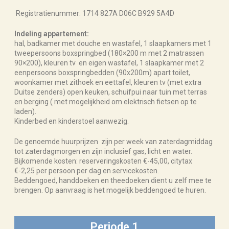
Registratienummer: 1714 827A D06C B929 5A4D
Indeling appartement:
hal, badkamer met douche en wastafel, 1 slaapkamers met 1
tweepersoons boxspringbed (180×200 m met 2 matrassen
90×200), kleuren tv en eigen wastafel, 1 slaapkamer met 2
eenpersoons boxspringbedden (90x200m) apart toilet,
woonkamer met zithoek en eettafel, kleuren tv (met extra
Duitse zenders) open keuken, schuifpui naar tuin met terras
en berging ( met mogelijkheid om elektrisch fietsen op te
laden).
Kinderbed en kinderstoel aanwezig.
De genoemde huurprijzen zijn per week van zaterdagmiddag
tot zaterdagmorgen en zijn inclusief gas, licht en water.
Bijkomende kosten: reserveringskosten €-45,00, citytax
€-2,25 per persoon per dag en servicekosten.
Beddengoed, handdoeken en theedoeken dient u zelf mee te
brengen. Op aanvraag is het mogelijk beddengoed te huren.
Periode 1