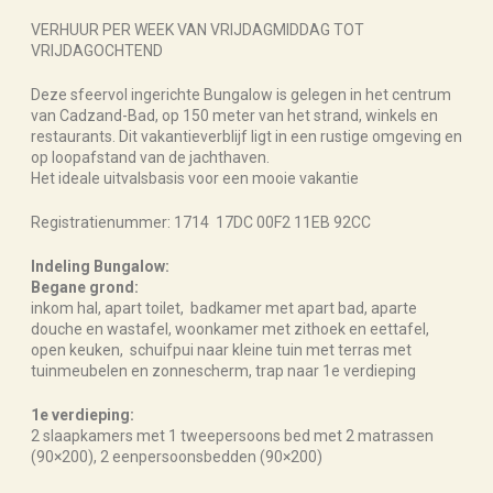
VERHUUR PER WEEK VAN VRIJDAGMIDDAG TOT
VRIJDAGOCHTEND
Deze sfeervol ingerichte Bungalow is gelegen in het centrum
van Cadzand-Bad, op 150 meter van het strand, winkels en
restaurants. Dit vakantieverblijf ligt in een rustige omgeving en
op loopafstand van de jachthaven.
Het ideale uitvalsbasis voor een mooie vakantie
Registratienummer: 1714 17DC 00F2 11EB 92CC
Indeling Bungalow:
Begane grond:
inkom hal, apart toilet, badkamer met apart bad, aparte
douche en wastafel, woonkamer met zithoek en eettafel,
open keuken, schuifpui naar kleine tuin met terras met
tuinmeubelen en zonnescherm, trap naar 1e verdieping
1e verdieping:
2 slaapkamers met 1 tweepersoons bed met 2 matrassen
(90×200), 2 eenpersoonsbedden (90×200)