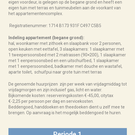
eigen voordeur, is gelegen op de begane grond en heeft een
eigen tuin met terras en tuinmeubelen aan de voorkant van
het appartementencomplex.
Registratienummer: 1714 B173 931F C497 C5B5
Indeling appartement (begane grond):
hal, woonkamer met zithoek en slaapbank voor 2 personen,
open keuken met eettafel, 3 slaapkamers: 1 slaapkamer met
1 tweepersoonsbed met 2 matrassen (90×200), 1 slaapkamer
met 1 eenpersoonsbed en een uitschuifbed, 1 slaapkamer
met 1 eenpersoonsbed, badkamer met douche en wastafel,
aparte toilet, schuifpui naar grote tuin met terras
De genoemde huurprijzen zijn per week van vrijdagmiddag tot
vrijdagmorgen en zijn inclusief gas, licht en water.
Bijkomende kosten: reserveringskosten €-45,00, citytax
€-2,25 per persoon per dag en servicekosten.
Beddengoed, handdoeken en theedoeken dient u zelf mee te
brengen. Op aanvraag is het mogelijk beddengoed te huren.
Periode 1