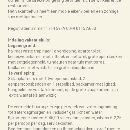
duinen. In de direkte omgeving bevinden zich de winkels en de
restaurants.
Het vakantiehuis heeft een mooie eikenvloer en een zonnige
tuin met ligstoelen.
Registratienummer: 1714 59FA 00F9 0115 A653
Indeling vakantiehuis:
begane grond:
hal met vaste trap naar 1e verdieping, aparte toilet,
kelder,woonkamer met zithoek en eettafel, grote open keuken
met eetgelegenheid, tuindeuren naar tuin met terras,
badkamer met wastafel en grote inloopdouche
1e verdieping:
3 slaapkamers met 1 tweepersoonsbed, 2
eenpersoonsbedden en 1 stapelbed, badkamer met ligbad,
hangtoilet en wastafelmeubel, op de grote slaapkamers zijn
extra wastafels aanwezig
De vermelde huurprijzen zijn per week van zaterdagmiddag
tot zaterdagmorgen en inclusief gas, licht en water.
Bijkomende kosten €-45,00 reserveringskosten, citytax €-2,25
per persoon per dag, servicekosten.
Beddengoed, handdoeken en theedoeken dient u zelf mee te