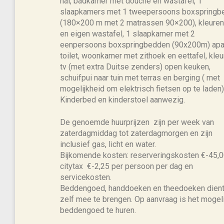
hal, badkamer met douche en wastafel, 1
slaapkamers met 1 tweepersoons boxspringb
(180×200 m met 2 matrassen 90×200), kleuren
en eigen wastafel, 1 slaapkamer met 2
eenpersoons boxspringbedden (90x200m) apa
toilet, woonkamer met zithoek en eettafel, kle
tv (met extra Duitse zenders) open keuken,
schuifpui naar tuin met terras en berging ( met
mogelijkheid om elektrisch fietsen op te laden)
Kinderbed en kinderstoel aanwezig.
De genoemde huurprijzen zijn per week van
zaterdagmiddag tot zaterdagmorgen en zijn
inclusief gas, licht en water.
Bijkomende kosten: reserveringskosten €-45,0
citytax €-2,25 per persoon per dag en
servicekosten.
Beddengoed, handdoeken en theedoeken dient
zelf mee te brengen. Op aanvraag is het mogeli
beddengoed te huren.