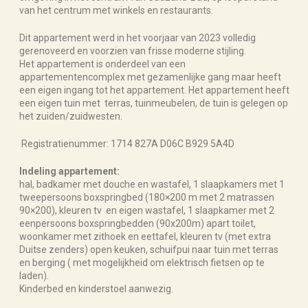
van het centrum met winkels en restaurants.
Dit appartement werd in het voorjaar van 2023 volledig
gerenoveerd en voorzien van frisse moderne stijling.
Het appartement is onderdeel van een
appartementencomplex met gezamenlijke gang maar heeft
een eigen ingang tot het appartement. Het appartement heeft
een eigen tuin met terras, tuinmeubelen, de tuin is gelegen op
het zuiden/zuidwesten.
Registratienummer: 1714 827A D06C B929 5A4D
Indeling appartement:
hal, badkamer met douche en wastafel, 1 slaapkamers met 1
tweepersoons boxspringbed (180×200 m met 2 matrassen
90×200), kleuren tv en eigen wastafel, 1 slaapkamer met 2
eenpersoons boxspringbedden (90x200m) apart toilet,
woonkamer met zithoek en eettafel, kleuren tv (met extra
Duitse zenders) open keuken, schuifpui naar tuin met terras
en berging ( met mogelijkheid om elektrisch fietsen op te
laden).
Kinderbed en kinderstoel aanwezig.