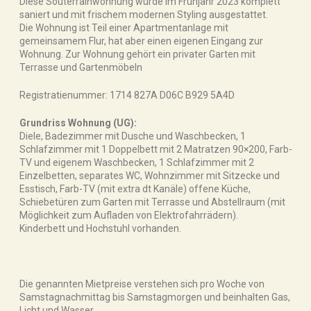
Diese Souterrainwohnung wurde im Frühjahr 2023 komplett
saniert und mit frischem modernen Styling ausgestattet.
Die Wohnung ist Teil einer Apartmentanlage mit
gemeinsamem Flur, hat aber einen eigenen Eingang zur
Wohnung. Zur Wohnung gehört ein privater Garten mit
Terrasse und Gartenmöbeln
Registratienummer: 1714 827A D06C B929 5A4D
Grundriss Wohnung (UG):
Diele, Badezimmer mit Dusche und Waschbecken, 1
Schlafzimmer mit 1 Doppelbett mit 2 Matratzen 90×200, Farb-
TV und eigenem Waschbecken, 1 Schlafzimmer mit 2
Einzelbetten, separates WC, Wohnzimmer mit Sitzecke und
Esstisch, Farb-TV (mit extra dt Kanäle) offene Küche,
Schiebetüren zum Garten mit Terrasse und Abstellraum (mit
Möglichkeit zum Aufladen von Elektrofahrrädern).
Kinderbett und Hochstuhl vorhanden.
Die genannten Mietpreise verstehen sich pro Woche von
Samstagnachmittag bis Samstagmorgen und beinhalten Gas,
Licht und Wasser.