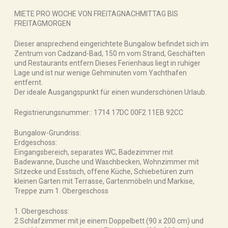
MIETE PRO WOCHE VON FREITAGNACHMITTAG BIS
FREITAGMORGEN
Dieser ansprechend eingerichtete Bungalow befindet sich im
Zentrum von Cadzand-Bad, 150 m vom Strand, Geschäften
und Restaurants entfern Dieses Ferienhaus liegt in ruhiger
Lage und ist nur wenige Gehminuten vom Yachthafen
entfernt.
Der ideale Ausgangspunkt für einen wunderschönen Urlaub.
Registrierungsnummer:: 1714 17DC 00F2 11EB 92CC
Bungalow-Grundriss:
Erdgeschoss:
Eingangsbereich, separates WC, Badezimmer mit
Badewanne, Dusche und Waschbecken, Wohnzimmer mit
Sitzecke und Esstisch, offene Küche, Schiebetüren zum
kleinen Garten mit Terrasse, Gartenmöbeln und Markise,
Treppe zum 1. Obergeschoss
1. Obergeschoss:
2 Schlafzimmer mit je einem Doppelbett (90 x 200 cm) und